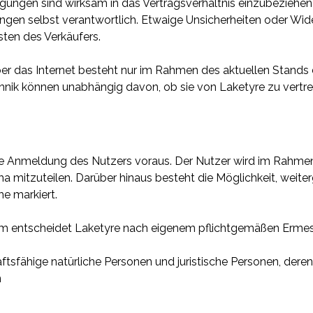
gungen sind wirksam in das Vertragsverhältnis einzubeziehen
ungen selbst verantwortlich. Etwaige Unsicherheiten oder Wid
ten des Verkäufers.
er das Internet besteht nur im Rahmen des aktuellen Stands de
chnik können unabhängig davon, ob sie von Laketyre zu vertr
rige Anmeldung des Nutzers voraus. Der Nutzer wird im Rahm
a mitzuteilen. Darüber hinaus besteht die Möglichkeit, weit
he markiert.
form entscheidet Laketyre nach eigenem pflichtgemäßen Ermes
tsfähige natürliche Personen und juristische Personen, dere
n