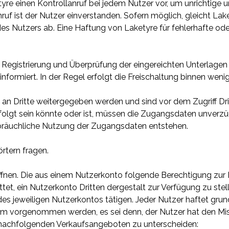
etyre einen Kontrollanruf bei jedem Nutzer vor, um unrichti
ruf ist der Nutzer einverstanden. Sofern möglich, gleicht La
 Nutzers ab. Eine Haftung von Laketyre für fehlerhafte ode
r Registrierung und Überprüfung der eingereichten Unterlagen
informiert. In der Regel erfolgt die Freischaltung binnen weni
t an Dritte weitergegeben werden und sind vor dem Zugriff Dr
folgt sein könnte oder ist, müssen die Zugangsdaten unverzüg
ssbräuchliche Nutzung der Zugangsdaten entstehen.
örtern fragen.
eröffnen. Die aus einem Nutzerkonto folgende Berechtigung zu
attet, ein Nutzerkonto Dritten dergestalt zur Verfügung zu st
jeweiligen Nutzerkontos tätigen. Jeder Nutzer haftet grundsä
m vorgenommen werden, es sei denn, der Nutzer hat den Miss
n nachfolgenden Verkaufsangeboten zu unterscheiden: